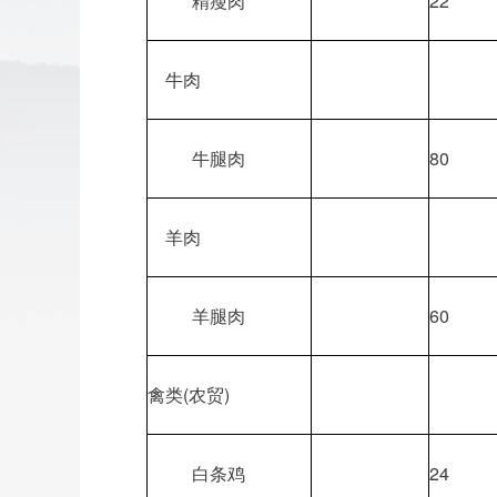
精瘦肉
22
牛肉
牛腿肉
80
羊肉
羊腿肉
60
禽类(农贸)
白条鸡
24