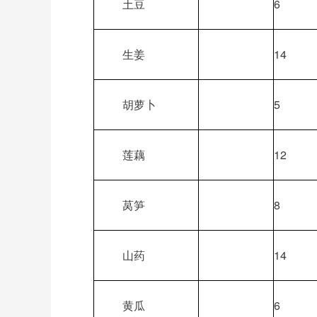
土豆
6
生姜
14
胡萝卜
5
莲藕
12
莴笋
8
山药
14
黄瓜
6