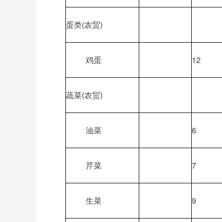
蛋类(农贸)
鸡蛋
12
蔬菜(农贸)
油菜
6
芹菜
7
生菜
9