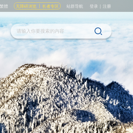
繁體
无障碍浏览
长者专区
站群导航
登录
|
注册