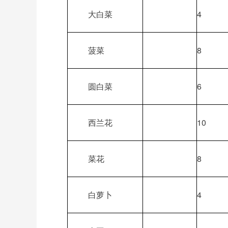
大白菜
4
菠菜
8
圆白菜
6
西兰花
10
菜花
8
白萝卜
4