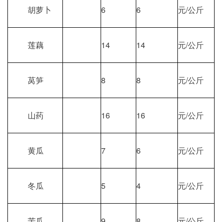
胡萝卜
6
6
元/公斤
莲藕
14
14
元/公斤
莴笋
8
8
元/公斤
山药
16
16
元/公斤
黄瓜
7
6
元/公斤
冬瓜
5
4
元/公斤
苦瓜
9
8
元/公斤