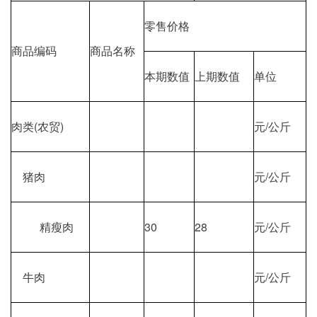
零售价格
商品编码
商品名称
本期数值
上期数值
单位
肉类(农贸)
元/公斤
猪肉
元/公斤
精瘦肉
30
28
元/公斤
牛肉
元/公斤