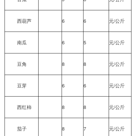
西葫芦
6
6
元/公斤
南瓜
6
5
元/公斤
豆角
8
8
元/公斤
豆芽
6
6
元/公斤
西红柿
8
8
元/公斤
茄子
8
7
元/公斤