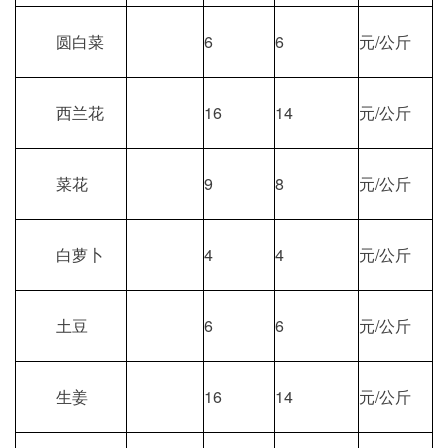
圆白菜
6
6
元/公斤
西兰花
16
14
元/公斤
菜花
9
8
元/公斤
白萝卜
4
4
元/公斤
土豆
6
6
元/公斤
生姜
16
14
元/公斤