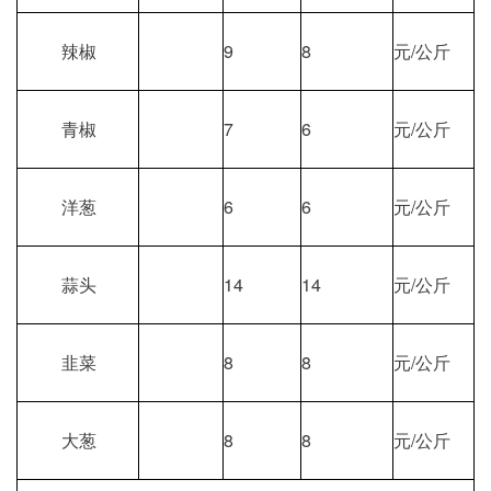
辣椒
9
8
元/公斤
青椒
7
6
元/公斤
洋葱
6
6
元/公斤
蒜头
14
14
元/公斤
韭菜
8
8
元/公斤
大葱
8
8
元/公斤