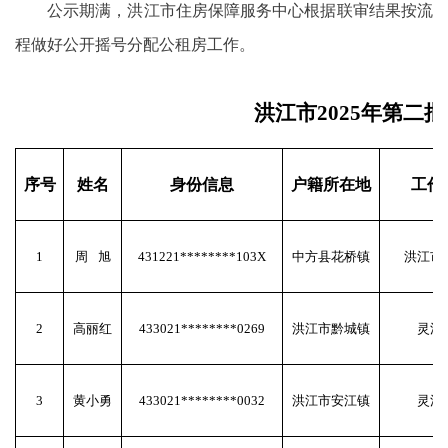
公示期满，洪江市住房保障服务中心根据联审结果按流
程做好公开摇号分配公租房工作。
洪江市2025年第二
序号
姓名
身份信息
户籍所在地
工作
1
周
旭
431221********103X
中方县花桥镇
洪江市
2
高丽红
433021********0269
洪江市黔城镇
灵活
3
黄小勇
433021********0032
洪江市安江镇
灵活