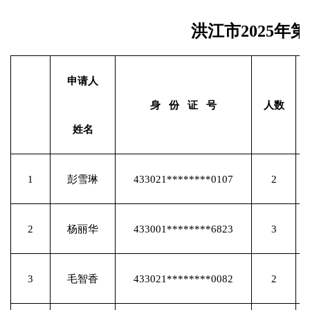
洪江市2025
申请人
身
份
证
号
人数
姓名
1
彭雪琳
433021********0107
2
2
杨丽华
433001********6823
3
3
毛智香
433021********0082
2