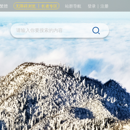
繁體
无障碍浏览
长者专区
站群导航
登录
|
注册