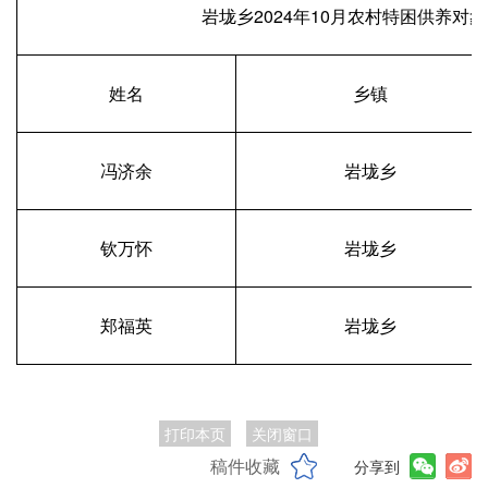
岩垅乡2024年10月农村特困供养对
姓名
乡镇
冯济余
岩垅乡
钦万怀
岩垅乡
郑福英
岩垅乡
打印本页
关闭窗口
稿件收藏
分享到