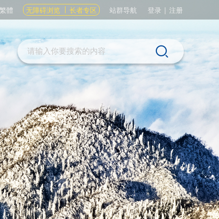
繁體
无障碍浏览
长者专区
站群导航
登录
|
注册