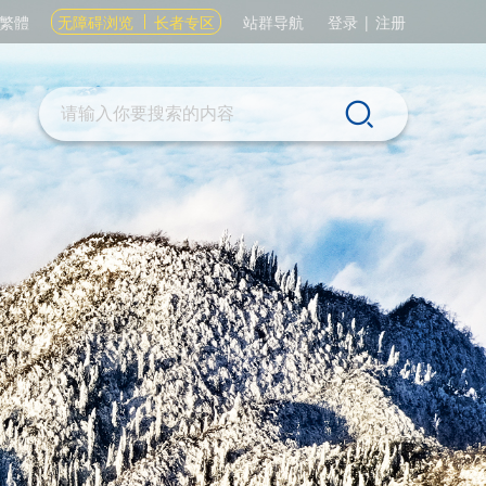
繁體
无障碍浏览
长者专区
站群导航
登录
|
注册