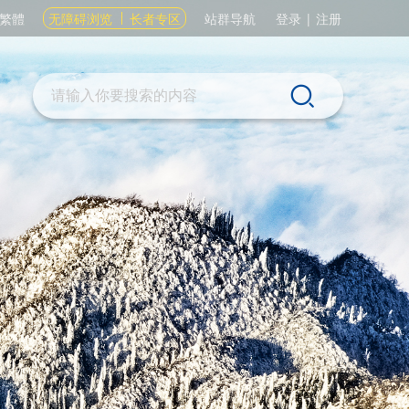
繁體
无障碍浏览
长者专区
站群导航
登录
|
注册