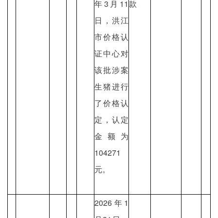
年3月11
款
日，洪江
市价格认
证中心对
该批涉案
生猪进行
了价格认
定，认定
金额为
104271
元。
2026年1