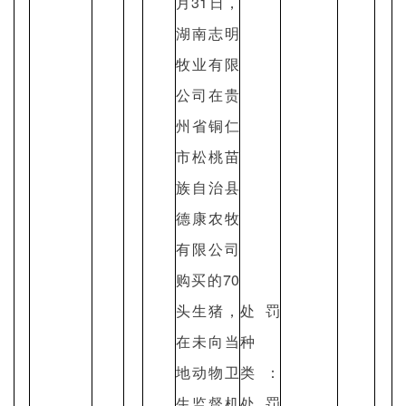
月31日，
湖南志明
牧业有限
公司在贵
州省铜仁
市松桃苗
族自治县
德康农牧
有限公司
购买的70
头生猪，
处罚
在未向当
种
地动物卫
类：
生监督机
处罚