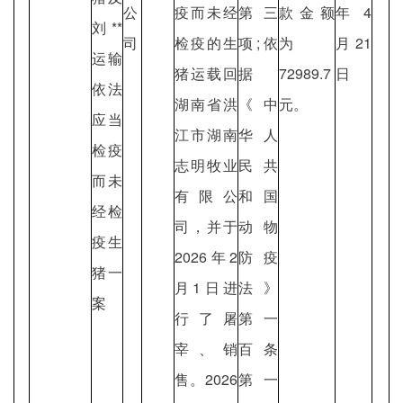
公
疫而未经
第三
款金额
年4
刘**
司
检疫的生
项;依
为
月21
运输
猪运载回
据
72989.7
日
依法
湖南省洪
《中
元。
应当
江市湖南
华人
检疫
志明牧业
民共
而未
有限公
和国
经检
司，并于
动物
疫生
2026年2
防疫
猪一
月1日进
法》
案
行了屠
第一
宰、销
百条
售。2026
第一