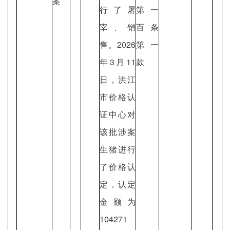
案
行了屠
第一
宰、销
百条
售。2026
第一
年3月11
款
日，洪江
市价格认
证中心对
该批涉案
生猪进行
了价格认
定，认定
金额为
104271