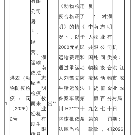
有限
《动物检
违反
公司
疫合格证
了
1、对湖
屠
明》的情
《中
南志明
宰、
况下，以
华人
牧业有
经
2000元的
民共
限公司
机
营、
湖
运输费用
和国
处同类
关：
运输
南
通过承运
动物
检疫合
洪江
依法
洪农（动
志
人刘驾驶
防疫
格动物
市农
应当
物防疫检
明
生猪运输
法》
货值金
业农
检疫
疫）罚
牧
备案车辆
第二
额百分
村局
1
而未
贺**
〔2026〕
业
川R7***7
十九
之七十
日
经检
2号
有
将该批依
条第
的罚
期：
疫生
限
法应当检
一款
款，罚
2026
猪及