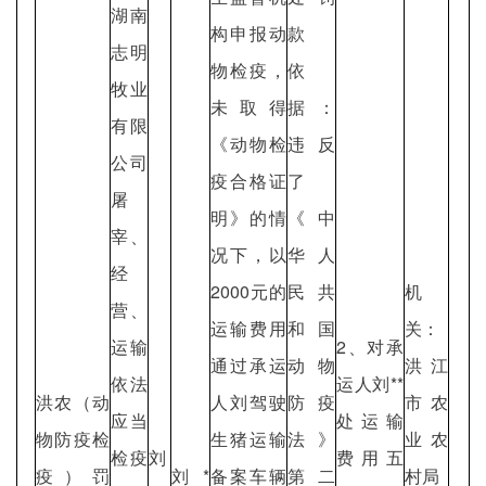
湖南
构申报动
款
志明
物检疫，
依
牧业
未取得
据：
有限
《动物检
违反
公司
疫合格证
了
屠
明》的情
《中
宰、
况下，以
华人
经
2000元的
民共
机
营、
运输费用
和国
关：
运输
2、对承
通过承运
动物
洪江
依法
运人刘**
洪农（动
人刘驾驶
防疫
市农
应当
处运输
物防疫检
生猪运输
法》
业农
检疫
刘
费用五
疫）罚
刘*
备案车辆
第二
村局