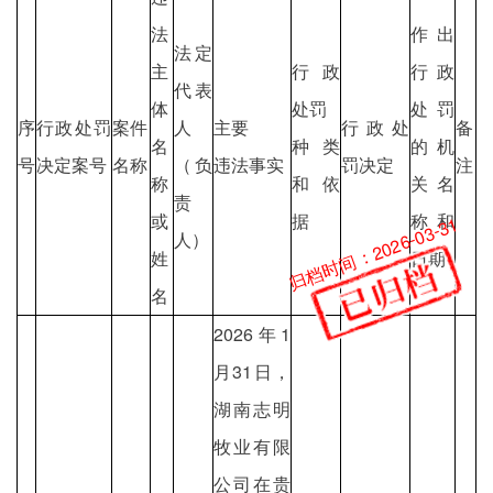
法
作出
法定
主
行政
行政
代表
体
处罚
处罚
序
行政处罚
案件
人
主要
行政处
备
名
种类
的机
号
决定案号
名称
（负
违法事实
罚决定
注
称
和依
关名
责
或
据
称和
归档时间：2026-03-31
人）
姓
日期
名
2026年1
月31日，
湖南志明
牧业有限
公司在贵