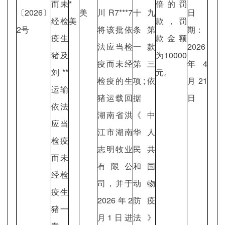
而未
*
倍的罚
〔2026〕
美
川R7***7
十九
日
经检
美
款，罚
2号
将该批依
条第
期：
疫生
款金额
法应当检
一款
2026
猪及
为10000
疫而未经
第三
年4
刘**
元。
检疫的生
项;依
月21
运输
猪运载回
据
日
依法
湖南省洪
《中
应当
江市湖南
华人
检疫
志明牧业
民共
而未
有限公
和国
经检
司，并于
动物
疫生
2026年2
防疫
猪一
月1日进
法》