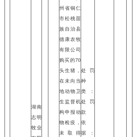
州省铜仁
市松桃苗
族自治县
德康农牧
有限公司
购买的70
头生猪，
处罚
在未向当
种
地动物卫
类：
生监督机
处罚
湖南
构申报动
款
志明
物检疫，
依
牧业
未取得
据：