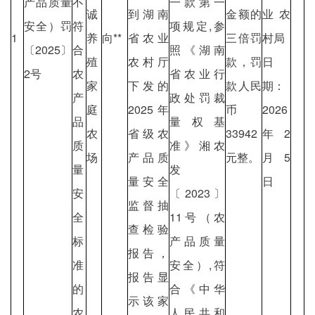
产品质量
不
一款第一
诚
到湖南
金额的
业农
安全）罚
符
项规定,参
1
养
向**
省农业
三倍罚
村局
〔2025〕
合
照《湖南
殖
农村厅
款，罚
日
2号
农
省农业行
家
下发的
款人民
期：
产
政处罚裁
庭
2025年
币
2026
品
量权基
农
省级农
33942
年2
质
准》湘农
场
产品质
元整。
月5
量
发
量安全
日
安
〔2023〕
监督抽
全
11号（农
查检验
标
产品质量
报告，
准
安全）,符
报告显
的
合《中华
示该家
农
人民共和