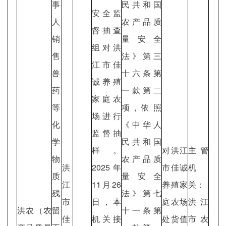
事
民共和国
安全监
人
农产品质
督抽查
销
量安全
组对洪
售
法》第三
江市佳
兽
十六条第
诚养殖
药
一款第二
家庭农
等
项,依照
场进行
化
《中华人
监督抽
学
民共和国
样。
对洪江
主管
物
农产品质
洪
2025年
市佳诚
机
质
量安全
江
11月26
养殖家
关：
残
法》第七
市
日，本
庭农场
洪江
洪农（农
留
十一条第
佳
机关接
处货值
市农