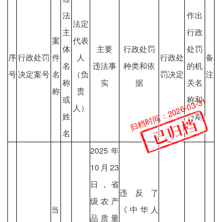
法
作出
法定
主
行政
案
代表
体
主要
行政处罚
处罚
序
行政处罚
件
人
行政处
备
名
违法事
种类和依
的机
号
决定案号
名
（负
罚决定
注
称
实
据
关名
称
责
或
称和
归档时间：2026-03-31
人）
姓
日期
名
2025年
10月23
日，省
违反了
级农产
当
《中华人
品质量