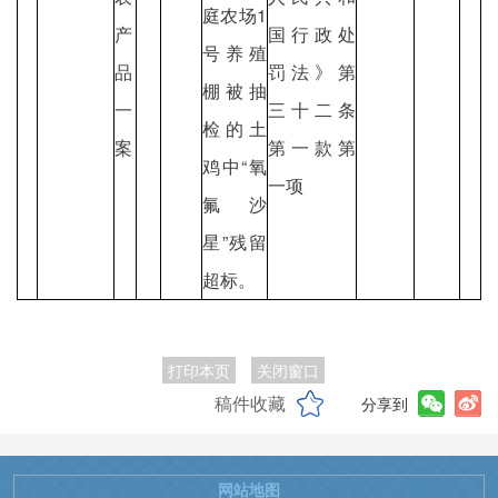
庭农场1
产
国行政处
号养殖
品
罚法》第
棚被抽
一
三十二条
检的土
案
第一款第
鸡中“氧
一项
氟沙
星”残留
超标。
打印本页
关闭窗口
稿件收藏
分享到
网站地图