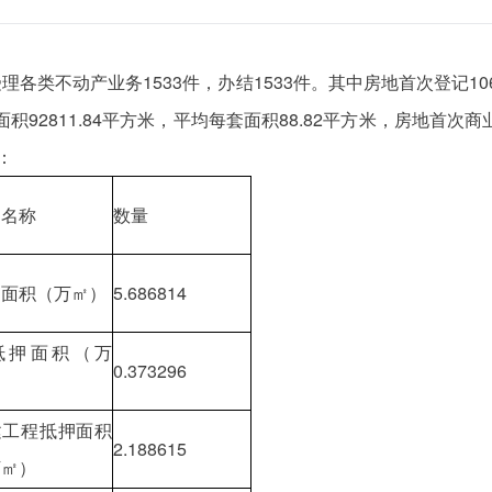
理各类不动产业务1533件，办结1533件。其中房地首次登记106
92811.84平方米，平均每套面积88.82平方米，房地首次商
：
目名称
数量
押面积（万㎡）
5.686814
抵押面积（万
0.373296
）
建工程抵押面积
2.188615
万㎡）