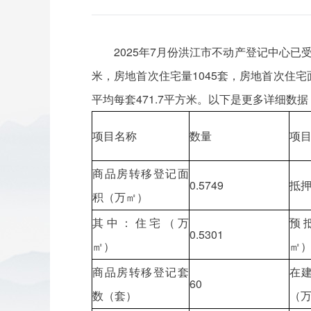
2025年7月份洪江市不动产登记中心已受
米，房地首次住宅量1045套，房地首次住宅面积
平均每套471.7平方米。以下是更多详细数据
项目名称
数量
项
商品房转移登记面
0.5749
抵
积（万㎡）
其中：住宅（万
预
0.5301
㎡）
㎡
商品房转移登记套
在
60
数（套）
（