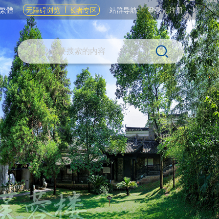
繁體
无障碍浏览
长者专区
站群导航
登录
|
注册