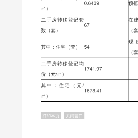
0.6439
预
㎡）
二手房转移登记套
在
67
数（套）
（
现
其中：住宅（套）
54
（
二手房转移登记均
1741.97
价（元/㎡）
其中：住宅（元/
1678.41
㎡）
打印本页
关闭窗口