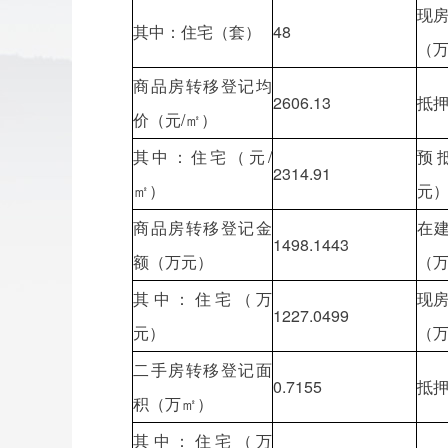
现
其中：住宅（套）
48
（
商品房转移登记均
2606.13
抵
价（元/㎡）
其中：住宅（元/
预
2314.91
㎡）
元
商品房转移登记金
在
1498.1443
额（万元）
（
其中：住宅（万
现
1227.0499
元）
（
二手房转移登记面
0.7155
抵
积（万㎡）
其中：住宅（万