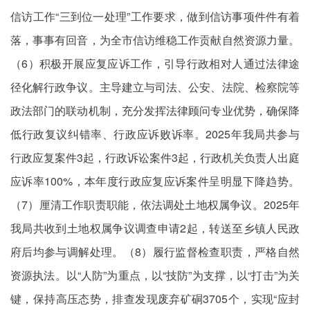
信访工作“三到位一处理”工作要求，做到信访事项件件有着
落，事事有回音，为全市信访维稳工作贡献自然资源力量。
（6）积极开展应复应诉工作，引导行政相对人通过法律途
径化解行政争议。主导建立与司法、公安、法院、检察院等
政法部门的联动机制，充分发挥法律顾问专业优势，确保降
低行政复议纠错率、行政应诉败诉率。2025年我局共参与
行政应复案件3起，行政诉讼案件3起，行政机关负责人出庭
应诉率100%，本年度行政应复应诉案件呈明显下降趋势。
（7）厘清工作职责职能，依法调处土地权属争议。2025年
我局共收到土地权属争议调查申请2起，转送至乡镇人民政
府后均参与调解处理。（8）履行监督检查职责，严格自然
资源执法。以“人防”为重点，以“技防”为支撑，以“打击”为关
键，保持高压态势，排查发现废弃矿硐3705个，实现“应封