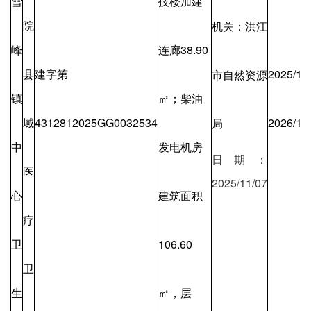
雪
技楼加建
院
机关：洪江
峰
连廊38.90
县
建字第
2025/11/
市自然资源
镇
㎡；柴油
域
4312812025GG0032534
2026/11
局
中
发电机房
日期：
医
2025/11/07
心
建筑面积
疗
卫
106.60
卫
生
㎡，层