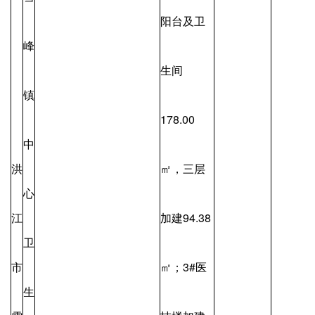
阳台及卫
峰
生间
镇
178.00
中
洪
㎡，三层
心
江
加建94.38
卫
市
㎡；3#医
生