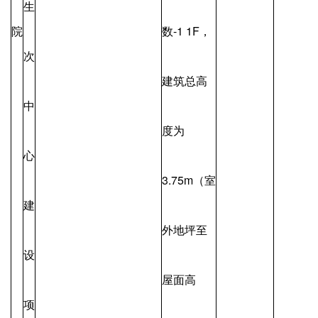
生
院
数-1 1F，
次
建筑总高
中
度为
心
3.75m（室
建
外地坪至
设
屋面高
项