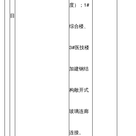
度）；1#
目
综合楼、
3#医技楼
加建钢结
构敞开式
玻璃连廊
连接。