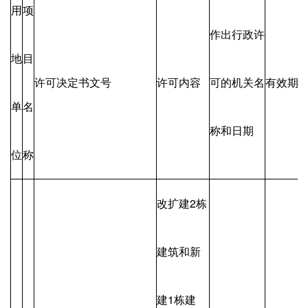
用
项
作出行政许
地
目
许可决定书文号
许可内容
可的机关名
有效期
单
名
称和日期
位
称
改扩建2栋
建筑和新
建1栋建