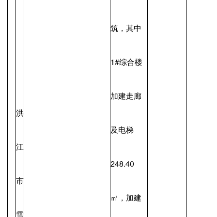
筑，其中
1#综合楼
加建走廊
洪
及电梯
江
248.40
市
㎡，加建
雪