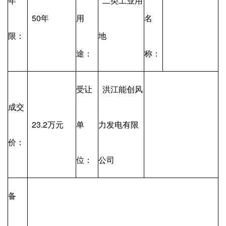
年
二类工业用
50年
用
名
限：
地
途：
称：
受让
洪江能创风
成交
23.2万元
单
力发电有限
价：
位：
公司
备