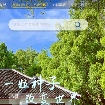
繁體
无障碍浏览
长者专区
站群导航
登录
|
注册