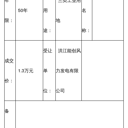
年
三类工业用
50年
用
名
限：
地
途：
称：
受让
洪江能创风
成交
1.3万元
单
力发电有限
价：
位：
公司
备