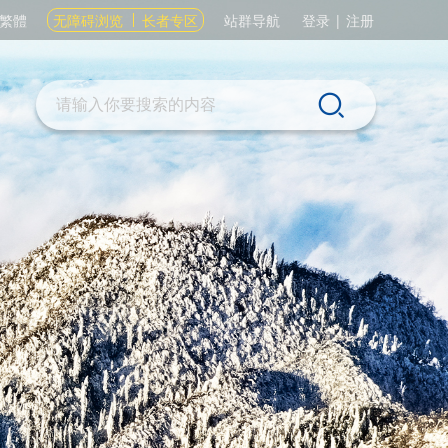
繁體
无障碍浏览
长者专区
站群导航
登录
|
注册