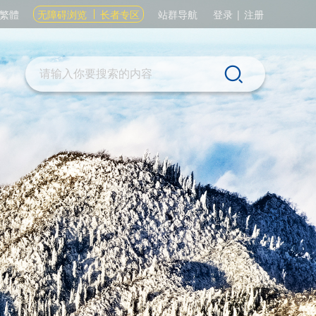
繁體
无障碍浏览
长者专区
站群导航
登录
|
注册