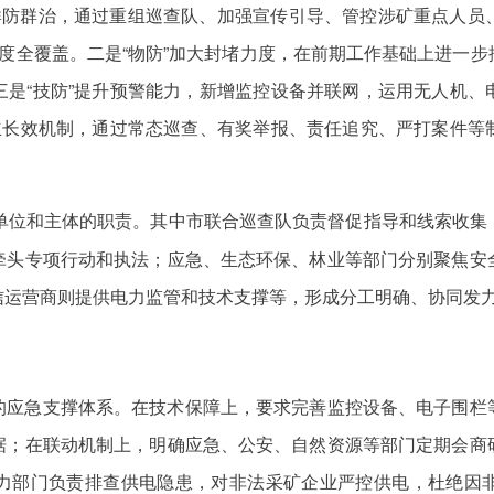
化群防群治，通过重组巡查队、加强宣传引导、管控涉矿重点人员
度全覆盖。二是“物防”加大封堵力度，在前期工作基础上进一
三是“技防”提升预警能力，新增监控设备并联网，运用无人机、
建立长效机制，通过常态巡查、有奖举报、责任追究、严打案件等
关单位和主体的职责。其中市联合巡查队负责督促指导和线索收集
牵头专项行动和执法；应急、生态环保、林业等部门分别聚焦安
信运营商则提供电力监管和技术支撑等，形成分工明确、协同发
的应急支撑体系。在技术保障上，要求完善监控设备、电子围栏
据；在联动机制上，明确应急、公安、自然资源等部门定期会商
力部门负责排查供电隐患，对非法采矿企业严控供电，杜绝因