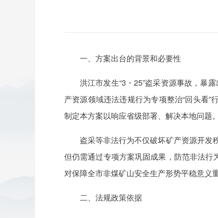
一、方案出台的背景和必要性
洪江市发生“3・25”盗采资源事故，
产资源领域违法违规行为专项整治“回头看
制定本方案以响应省级部署、解决本地问题
盗采等非法行为不仅破坏矿产资源开发秩
但仍需通过专项方案巩固成果，防范非法行
对保障全市非煤矿山安全生产形势平稳意义
二、法规政策依据