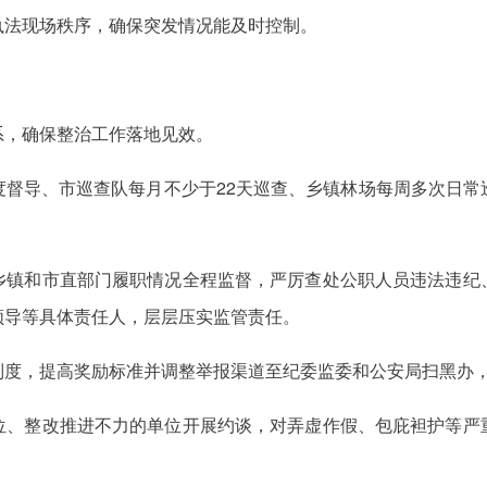
执法现场秩序，确保突发情况能及时控制。
系，确保整治工作落地见效。
度督导、市巡查队每月不少于22天巡查、乡镇林场每周多次日常
乡镇和市直部门履职情况全程监督，严厉查处公职人员违法违纪
领导等具体责任人，层层压实监管责任。
制度，提高奖励标准并调整举报渠道至纪委监委和公安局扫黑办
位、整改推进不力的单位开展约谈，对弄虚作假、包庇袒护等严