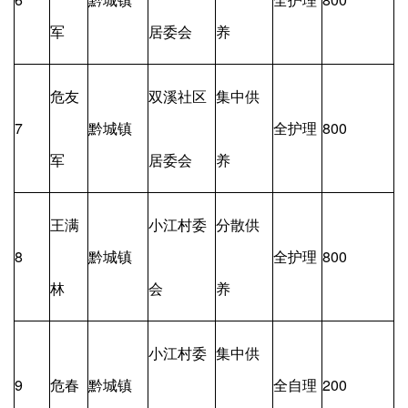
军
居委会
养
危友
双溪社区
集中供
7
黔城镇
全护理
800
军
居委会
养
王满
小江村委
分散供
8
黔城镇
全护理
800
林
会
养
小江村委
集中供
9
危春
黔城镇
全自理
200