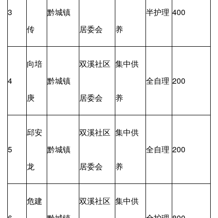
3
黔城镇
半护理
400
传
居委会
养
向培
双溪社区
集中供
4
黔城镇
全自理
200
庚
居委会
养
邱安
双溪社区
集中供
5
黔城镇
全自理
200
龙
居委会
养
危建
双溪社区
集中供
6
黔城镇
全护理
800