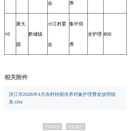
会
养
唐大
小江村委
集中供
10
黔城镇
全护理
800
国
会
养
相关附件
洪江市2026年4月农村特困供养对象护理费发放明细
表.xlsx
打印本页
关闭窗口