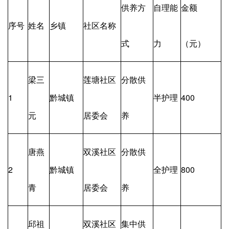
供养方
自理能
金额
序号
姓名
乡镇
社区名称
式
力
（元）
梁三
莲塘社区
分散供
1
黔城镇
半护理
400
元
居委会
养
唐燕
双溪社区
分散供
2
黔城镇
全护理
800
青
居委会
养
邱祖
双溪社区
集中供