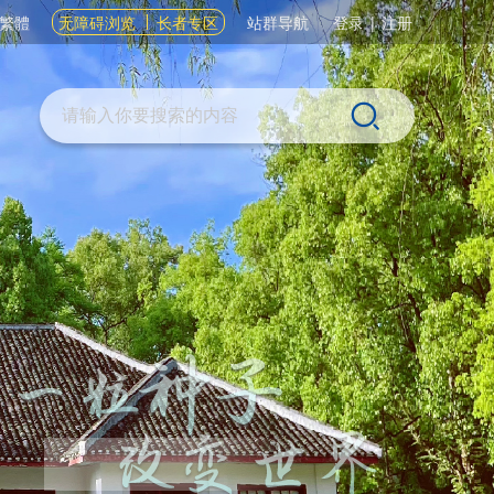
繁體
无障碍浏览
长者专区
站群导航
登录
|
注册