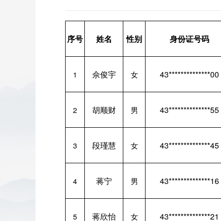
序号
姓名
性别
身份证号码
佘俊宇
43**************00
1
女
胡顺财
43**************55
2
男
段瑾慧
43**************45
3
女
蒋宁
43**************16
4
男
蒋欣怡
43**************21
5
女