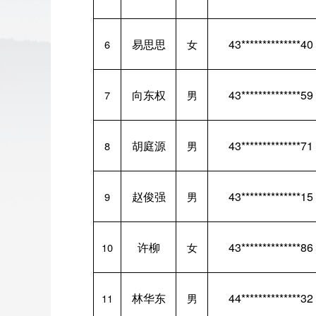
易思思
43**************40
6
女
向东权
43**************59
7
男
胡庭源
43**************71
8
男
赵俊强
43**************15
9
男
许柳
43**************86
10
女
林华东
44**************32
11
男