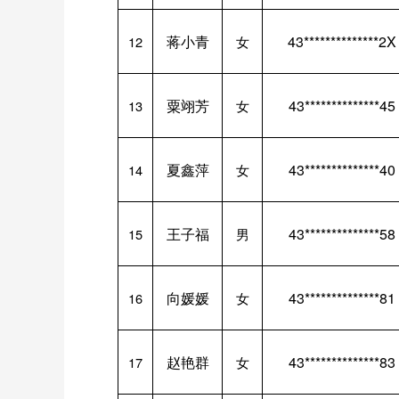
蒋小青
43**************2X
12
女
粟翊芳
43**************45
13
女
夏鑫萍
43**************40
14
女
王子福
43**************58
15
男
向媛媛
43**************81
16
女
赵艳群
43**************83
17
女