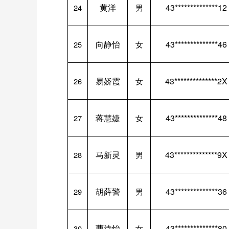
黄洋
43**************12
24
男
向静怡
43**************46
25
女
易娇霞
43**************2X
26
女
蒋慧婕
43**************48
27
女
马新灵
43**************9X
28
男
胡薛警
43**************36
29
男
曹诗怡
43**************80
30
女