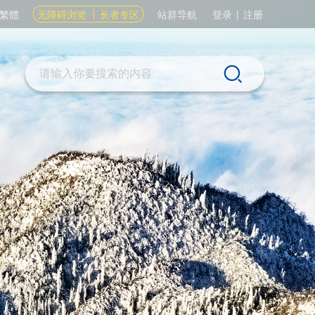
繁體
无障碍浏览
长者专区
站群导航
登录
|
注册