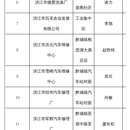
6
洪江市微爱洗涤厂
谢力
皇阁社区
洪江市百禾农业发展
工业集中
7
李旭
有限公司
区
黔城镇相
洪江市吉元汽车维修
8
思湖大酒
赵胜纯
中心
店后
洪江市雪峰汽车维修
黔城镇汽
9
郑兵
中心
车站对面
洪江市恒华汽车修理
黔城镇汽
10
向敏
厂
车站对面
黔城镇芙
洪江市军辉汽车修理
11
蓉中路芙
廖长松
厂