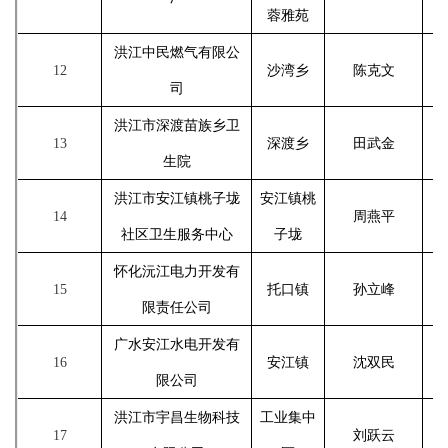
蓉雅苑
洪江中民燃气有限公
12
沙湾乡
陈克文
司
洪江市深渡苗族乡卫
13
深渡乡
田武金
生院
洪江市安江镇桃子垅
安江镇桃
14
周燕平
社区卫生服务中心
子垅
怀化沅江电力开发有
15
托口镇
孙立峰
限责任公司
广水安江水电开发有
16
安江镇
沈双民
限公司
洪江市宇昌生物科技
工业集中
17
刘跃云