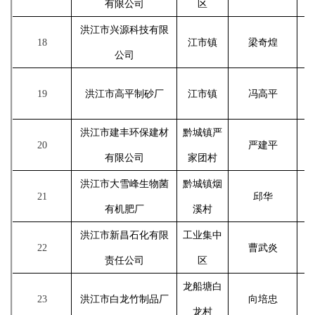
有限公司
区
洪江市兴源科技有限
18
江市镇
梁奇煌
公司
19
洪江市高平制砂厂
江市镇
冯高平
洪江市建丰环保建材
黔城镇严
20
严建平
有限公司
家团村
洪江市大雪峰生物菌
黔城镇烟
21
邱华
有机肥厂
溪村
洪江市新昌石化有限
工业集中
22
曹武炎
责任公司
区
龙船塘白
23
洪江市白龙竹制品厂
向培忠
龙村