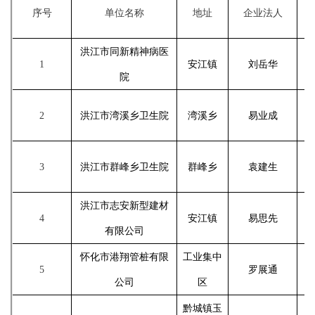
统
序号
单位名称
地址
企业法人
洪江市同新精神病医
1
安江镇
刘岳华
院
2
洪江市湾溪乡卫生院
湾溪乡
易业成
3
洪江市群峰乡卫生院
群峰乡
袁建生
洪江市志安新型建材
4
安江镇
易思先
有限公司
怀化市港翔管桩有限
工业集中
5
罗展通
公司
区
黔城镇玉