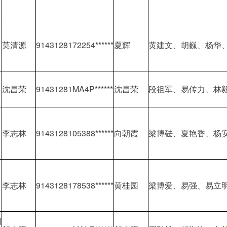
阁
莫清源
9143128172254******
夏辉
黄建文、胡巍、杨华、
口
沈昌荣
91431281MA4P******
沈昌荣
段祖军、易传力、林
李志林
9143128105388******
向朝霞
梁博砝、夏艳香、杨
李志林
9143128178538******
黄桂园
梁博爱、易强、易立
阁