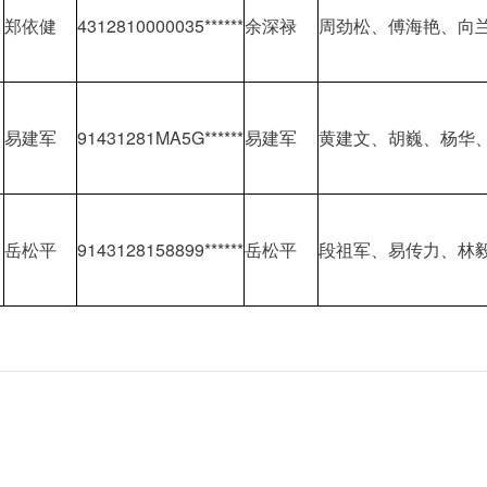
郑依健
4312810000035******
余深禄
周劲松、傅海艳、向
易建军
91431281MA5G******
易建军
黄建文、胡巍、杨华、
岳松平
9143128158899******
岳松平
段祖军、易传力、林