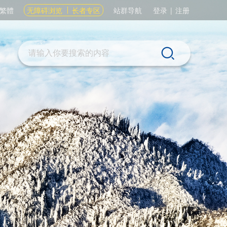
繁體
无障碍浏览
长者专区
站群导航
登录
|
注册