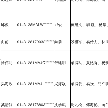
邱俊
9143128MALW******
邱俊
黄建文、胡 巍、杨华
坪
向前
9143128179032******
向前
段祖军、易传力、林 
集
涂伟明
91431281MA4Q******
舒建明
梁博砝、夏艳香、杨
区
揭海欧
91431281MA4L******
揭海欧
梁博爱、易强、易立
莫清源
9143128178803******
姚学斌
周劲松、傅海艳、向