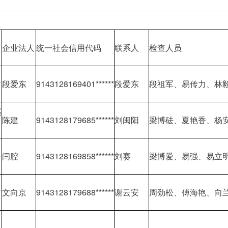
企业法人
统一社会信用代码
联系人
检查人员
村
段爱东
9143128169401******
段爱东
段祖军、易传力、林
溪
陈建
9143128179685******
刘闽阳
梁博砝、夏艳香、杨
坪
闫腔
9143128169858******
刘赛
梁博爱、易强、易立
村
文向京
9143128179688******
谢云安
周劲松、傅海艳、向兰