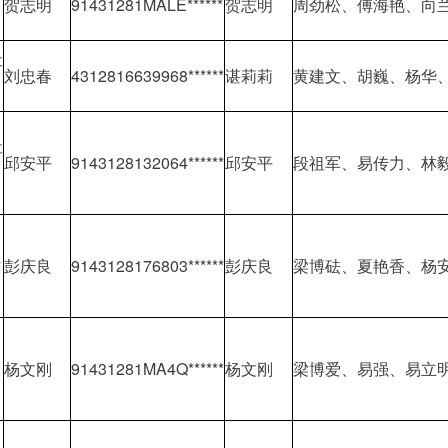
贺志明
91431281MALE******
贺志明
周劲松、傅海艳、向
社
刘忠春
4312816639968******
谌莉莉
黄建文、胡巍、杨华、
社
邱安平
9143128132064******
邱安平
段祖军、易传力、林
村
彭庆良
9143128176803******
彭庆良
梁博砝、夏艳香、杨
山
杨文刚
91431281MA4Q******
杨文刚
梁博爱、易强、易立