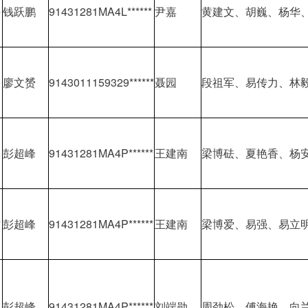
坪
钱跃鹏
91431281MA4L******
尹嘉
黄建文、胡巍、杨华、
廖文赟
9143011159329******
聂园
段祖军、易传力、林
溪
彭超峰
91431281MA4P******
王建南
梁博砝、夏艳香、杨
村
彭超峰
91431281MA4P******
王建南
梁博爱、易强、易立
、
彭超峰
91431281MA4P******
刘端勋
周劲松、傅海艳、向