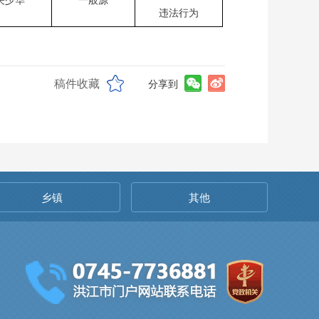
关少华
一般源
违法行为
稿件收藏
分享到
乡镇
其他