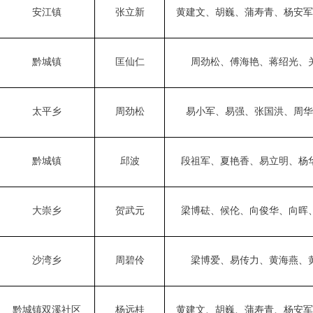
安江镇
张立新
黄建文
、
胡巍
、蒲寿青、
杨
安
军
黔城镇
匡仙仁
周劲松
、
傅海艳
、
蒋绍光
、
太平乡
周劲松
易小军
、易
强
、
张国
洪、周华
黔城镇
邱波
段祖军
、夏艳香、
易立明
、杨
大崇乡
贺武元
梁博砝
、
候伦
、向俊华、
向晖
沙湾乡
周碧伶
梁博
爱、
易传力
、
黄海燕
、
黔城镇双溪社区
杨远桂
黄建文
、
胡巍
、蒲寿青、杨安军