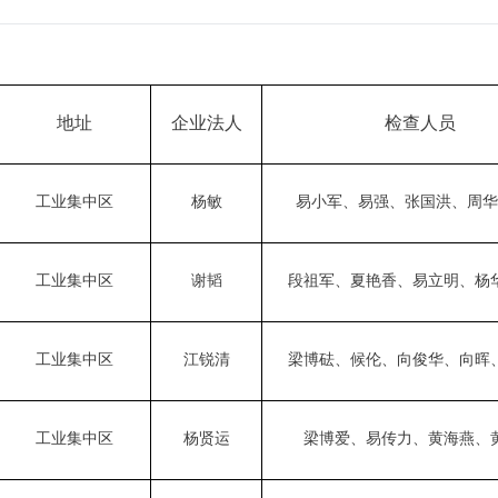
地址
企业法人
检查人员
工业集中区
杨敏
易小军
、易
强
、
张国
洪、周华
工业集中区
谢韬
段祖军
、夏艳香、
易立明
、杨
工业集中区
江锐清
梁博砝
、
候伦
、向俊华、
向晖
工业集中区
杨贤运
梁博
爱、
易传力
、
黄海燕
、