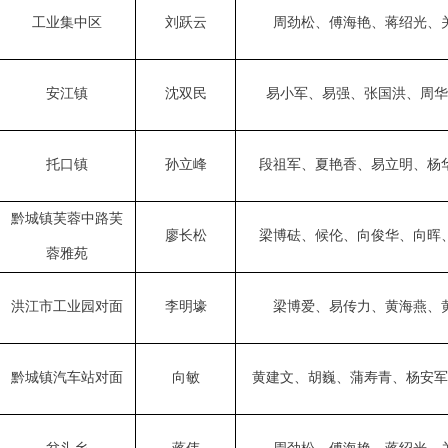
工业集中区
刘跃云
周劲松
、
傅海艳
、
蒋绍光
、
安江镇
沈双民
易小军
、易
强
、
张国
洪、周华
托口镇
孙立峰
段祖军
、夏艳香、
易立明
、杨
黔城镇芙蓉中路芙
廖长松
梁博砝
、
候伦
、向俊华、
向晖
蓉雅苑
洪江市工业园对面
李明壕
梁博
爱、
易传力
、
黄海燕
、
黔城镇汽车站对面
向敏
黄建文
、
胡巍
、蒲寿青、杨安军