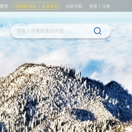
繁體
无障碍浏览
长者专区
站群导航
登录
|
注册