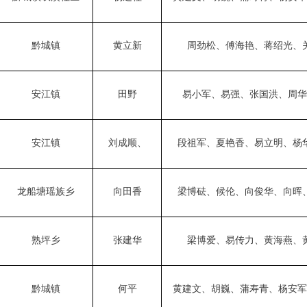
黔城镇
黄立新
周劲松
、
傅海艳
、
蒋绍光
、
安江镇
田野
易小军
、易
强
、
张国
洪、周华
安江镇
刘成顺、
段祖军
、夏艳香、
易立明
、杨
龙船塘瑶族乡
向田香
梁博砝
、
候伦
、向俊华、
向晖
熟坪乡
张建华
梁博
爱、
易传力
、
黄海燕
、
黔城镇
何平
黄建文
、
胡巍
、蒲寿青、杨安军