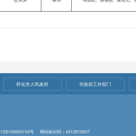
岔头乡
蒋伟
周劲松
、
傅海艳
、
蒋绍光
、
怀化市人民政府
市政府工作部门
28102000103号
网站标识码：4312810037