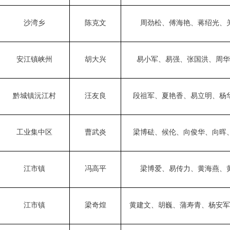
沙湾乡
陈克文
周劲松
、
傅海艳
、
蒋绍光
、
安江镇峡州
胡大兴
易小军
、易
强
、
张国
洪、周华
黔城镇沅江村
汪友良
段祖军
、夏艳香、
易立明
、杨
工业集中区
曹武炎
梁博砝
、
候伦
、向俊华、
向晖
江市镇
冯高平
梁博
爱、
易传力
、
黄海燕
、
江市镇
梁奇煌
黄建文
、
胡巍
、蒲寿青、杨安军