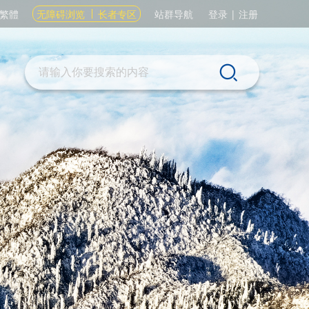
繁體
无障碍浏览
长者专区
站群导航
登录
|
注册