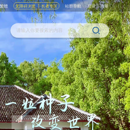
繁體
无障碍浏览
长者专区
站群导航
登录
|
注册