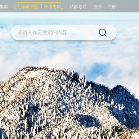
繁體
无障碍浏览
长者专区
站群导航
登录
|
注册