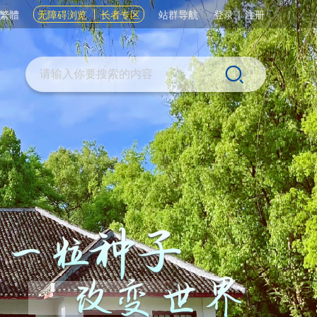
繁體
无障碍浏览
长者专区
站群导航
登录
|
注册