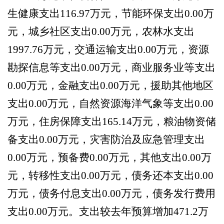
生健康支出
116.97
万元，节能环保支出
0.00
万
元，城乡社区支出
0.00
万元，农林水支出
1997.76
万元，交通运输支出
0.00
万元，资源
勘探信息等支出
0.00
万元，商业服务业等支出
0.00
万元，金融支出
0.00
万元，援助其他地区
支出
0.00
万元，自然资源海洋气象等支出
0.00
万元，住房保障支出
165.14
万元，粮油物资储
备支出
0.00
万元，灾害防治及应急管理支出
0.00
万元，预备费
0.00
万元，其他支出
0.00
万
元，转移性支出
0.00
万元，债务还本支出
0.00
万元，债务付息支出
0.00
万元，债务发行费用
支出
0.00
万元。支出较去年预算增加
471.2
万