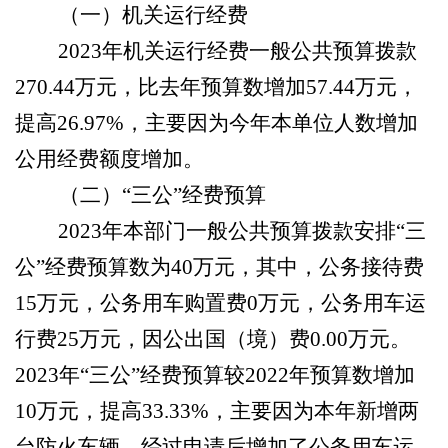
（一）机关运行经费
2023年机关运行经费一般公共预算拨款
270.44
万元，比去年预算数增加
57.44
万元，
提
高
26.97%，
主要因为
今年本单位人数增加
公用经费额度增加
。
（二）
“三公”经费预算
2023年
本
部门一般公共预算拨款安排
“三
公”经费预算数为
40
万元，其中，公务接待费
15
万元，公务用车购置费
0
万元，公务用车运
行费
25
万元，因公出国（境）费
0.00
万元。
2023年“三公”经费预算较2022年预算数增加
10
万元，提高
33.33
%，主要因为
本年新增两
台防火车辆，经过申请后增加了公务用车运