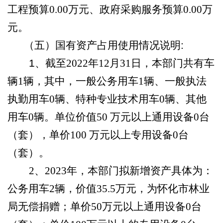
工程预算
0.00
万元、政府采购服务预算
0.00
万
元。
（五）
国有资产占用使用情况
说明
:
1
、
截至
2022年12月31日，本部门共有车
辆
1
辆，其中，一般公务用车
1
辆、一般执法
执勤用车
0
辆、特种专业技术用车
0
辆、其他
用车
0
辆。单位价值
50 万元以上通用设备
0
台
（套），单价
100 万元以上专用设备
0
台
（套）。
2、2023年，本部门拟新增资产具体为：
公务用车
2
辆，价
值
35.5
万
元
，为怀化市林业
局无偿捐赠
；单价
50万元以上通用设备
0
台