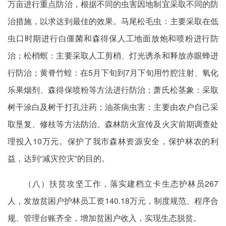
万亩进行重点防治，根据不同的虫害因地制宜采取不同的防
治措施，以求达到最佳的效果。马尾松毛虫：主要采取在低
虫口时期进行白僵菌和森得保人工地面放炮和喷粉进行防
治；松梢螟：主要采取人工剪梢、灯光诱杀和释放赤眼蜂进
行防治；黄脊竹蝗：在5月下旬到7月下旬用竹腔注射、氧化
乐果烟剂、森得保喷粉等方法进行防治；萧氏松茎象：采取
树干涂白及树干打孔注药；油茶病虫害：主要由农户自己采
取垦复、修枝等方法防治。森林防火宣传及火灾前期调查处
理投入10万元。保护了我市森林资源安全，保护林农的利
益，达到“减灾控灾”的目的。
（八）扶贫攻坚工作，落实建档立卡生态护林员267
人，发放贫困户护林员工资140.18万元，制度规范、程序合
规、管理台账齐全，增加贫困户收入，实现生态脱贫。