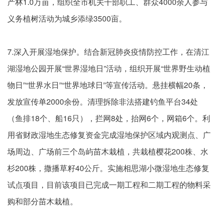
产林1.0万亩，组织全市机关干部职工、群众4000余人参与
义务植树活动为城乡添绿3500亩。
7.深入开展湿地保护。结合新冠肺炎疫情防控工作，在清江
湖湿地公园开展“世界湿地日”活动，组织开展“世界野生动植
物日”“世界水日”“世界地球日”等宣传活动。悬挂横幅20条，
发放宣传单2000余份。清理拆除非法搭建钓鱼平台34处
（鱼排18个、船16只），拦网8处，抬网6个，网箱6个。利
用省财政湿地生态修复资金完成湿地保护区域内观测点、广
场周边、广场前三个岛屿苗木栽植，共栽植樱花200株、水
杉200株，撒播草籽40公斤。实施相思湖小微湿地生态修复
试点项目，目前该项目已完成一期工程和二期工程的物料采
购和部分苗木栽植。