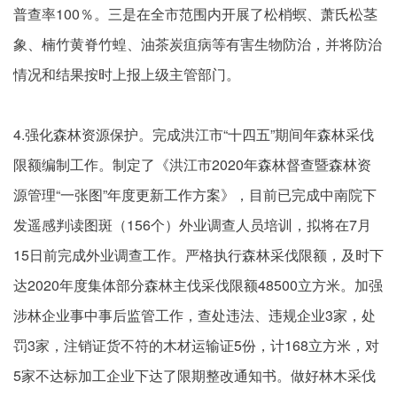
普查率100％。三是在全市范围内开展了松梢螟、萧氏松茎
象、楠竹黄脊竹蝗、油茶炭疽病等有害生物防治，并将防治
情况和结果按时上报上级主管部门。
4.强化森林资源保护。完成洪江市“十四五”期间年森林采伐
限额编制工作。制定了《洪江市2020年森林督查暨森林资
源管理“一张图”年度更新工作方案》，目前已完成中南院下
发遥感判读图斑（156个）外业调查人员培训，拟将在7月
15日前完成外业调查工作。严格执行森林采伐限额，及时下
达2020年度集体部分森林主伐采伐限额48500立方米。加强
涉林企业事中事后监管工作，查处违法、违规企业3家，处
罚3家，注销证货不符的木材运输证5份，计168立方米，对
5家不达标加工企业下达了限期整改通知书。做好林木采伐