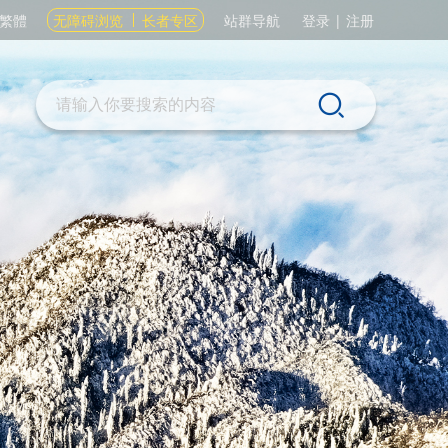
繁體
无障碍浏览
长者专区
站群导航
登录
|
注册