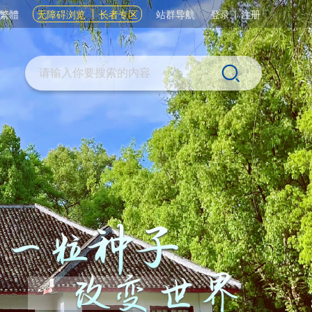
繁體
无障碍浏览
长者专区
站群导航
登录
|
注册