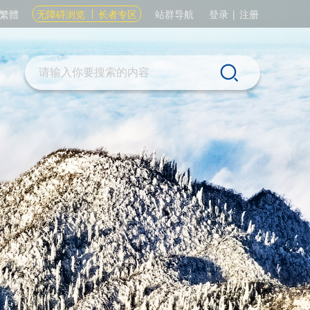
繁體
无障碍浏览
长者专区
站群导航
登录
|
注册