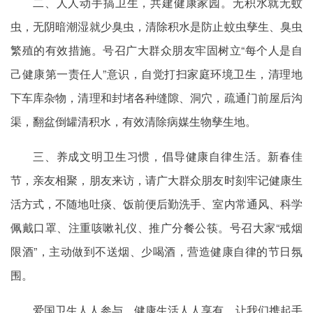
二、人人动手搞卫生，共建健康家园。无积水就无蚊
虫，无阴暗潮湿就少臭虫，清除积水是防止蚊虫孳生、臭虫
繁殖的有效措施。号召广大群众朋友牢固树立“每个人是自
己健康第一责任人”意识，自觉打扫家庭环境卫生，清理地
下车库杂物，清理和封堵各种缝隙、洞穴，疏通门前屋后沟
渠，翻盆倒罐清积水，有效清除病媒生物孳生地。
三、养成文明卫生习惯，倡导健康自律生活。新春佳
节，亲友相聚，朋友来访，请广大群众朋友时刻牢记健康生
活方式，不随地吐痰、饭前便后勤洗手、室内常通风、科学
佩戴口罩、注重咳嗽礼仪、推广分餐公筷。号召大家“戒烟
限酒”，主动做到不送烟、少喝酒，营造健康自律的节日氛
围。
爱国卫生人人参与，健康生活人人享有，让我们携起手