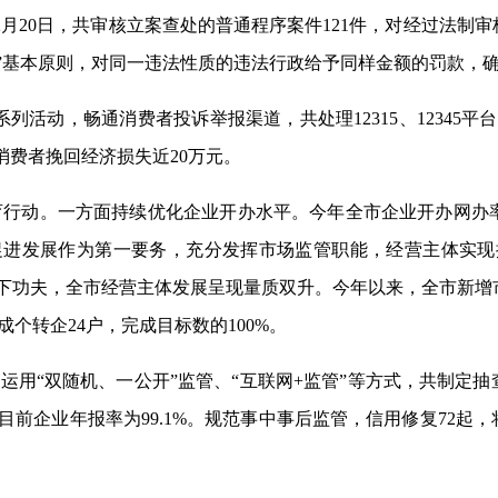
12月20日，共审核立案查处的普通程序案件121件，对经过法
”基本原则，对同一违法性质的违法行政
给予
同样金额的罚款，
5”系列活动，畅通消费者投诉举报渠道，共处理12315、1234
消费者挽回经济损失近20万元。
育行动。一方面持续优化企业开办水平。今年全市企业开办网办率达
促进发展
作为
第一要务，充分发挥市场监管职能，经营主体实现
功夫，全市经营主体发展呈现量质双升。今年以来，全市新增市场主
完成个转企24户，完成目标数的100%。
。运用“双随机、一公开”监管、“互联网+监管”等方式，共制定抽
目前企业
年报率为
99.1%。规范事中事后监管，信用修复72起