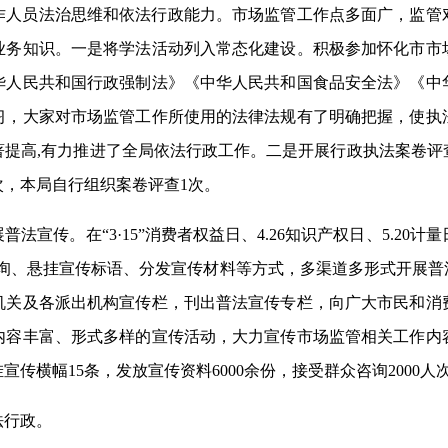
作人员法治思维和依法行政能力。市场监管工作点多面广，监管
业务知识。一是将学法活动列入常态化建设。积极参加怀化市市
华人民共和国行政强制法》《中华人民共和国食品安全法》《中
习，大家对市场监管工作所使用的法律法规有了明确把握，使执
著提高,有力推进了全局依法行政工作。二是开展行政执法案卷评
次，本局自行组织案卷评查1次。
展普法宣传。在
“3·15”消费者权益日
、4.26知识产权日、5.20计量
咨询、悬挂宣传标语、分发宣传材料等方式，多渠道多形式开展普
机关及各派出机构宣传栏，刊出普法宣传专栏，向广大市民和消
内容丰富、形式多样的宣传活动，大力宣传市场监管相关工作内容
挂宣传横幅15条，发放宣传资料6000余份，接受群众咨询2000
法行政。