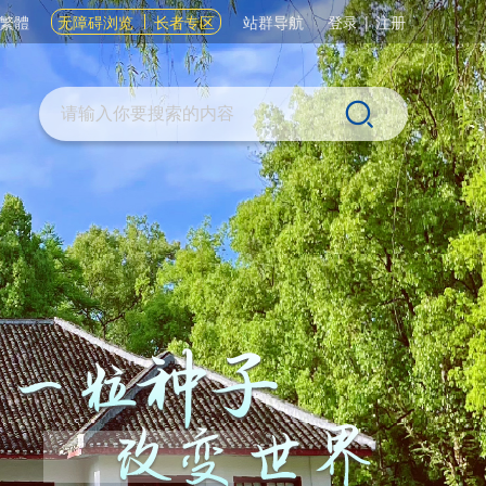
繁體
无障碍浏览
长者专区
站群导航
登录
|
注册