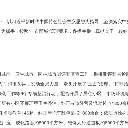
导下，以习近平新时代中国特色社会主义思想为指导，坚决落实
为抓手，按照“一市两城”管理要求，多措并举，真抓实干，较
文明城市、卫生城市、园林城市测评和复查工作，助推测评和省检
军和排头兵，发动全局力量，牵头开展了“三占”治理、“打非
化工作等9个专项整治行动，配合开展了居住小区、市场环境等
所有小区开展环境卫生整治，纠正占道经营及流动摊点1800
告并当场教育146起，纠正摩托车乱停乱摆1000余台；依法拆
台1座；硬化路面约8000平方米、维修人行道道板约6000平方