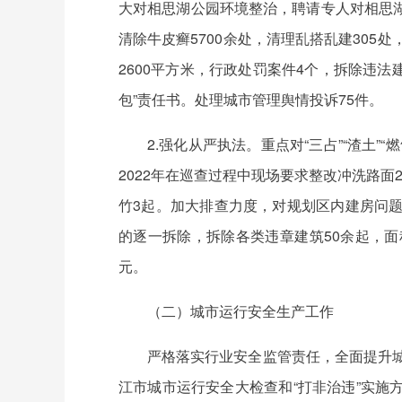
大对相思湖公园环境整治，聘请专人对相思湖
清除牛皮癣5700余处，清理乱搭乱建305
2600平方米，行政处罚案件4个，拆除违法
包”责任书。处理城市管理舆情投诉75件。
2.强化从严执法。重点对“三占”“渣
2022年在巡查过程中现场要求整改冲洗路
竹3起。加大排查力度，对规划区内建房问
的逐一拆除，拆除各类违章建筑50余起，面积
元。
（二）城市运行安全生产工作
严格落实行业安全监管责任，全面提升城
江市城市运行安全大检查和“打非治违”实