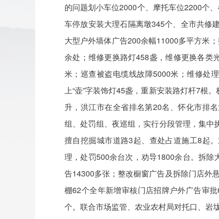
的问题划小车位2000个、摩托车位2200个
车停放安装大理石隔离墩345个、全市共修建
大型户外墙体广告200余幅11000多平方
余处；维修更换路灯458盏，维修更换各类光
米；巡查被盗电缆线故障5000米；维修处
上“壶”字装饰灯45盏，重新安装路灯杆7
升，洪江市在全省排名第20名、怀化市排
组、处罚组、夜巡组，实行分段管理，集中执法
擅自挖掘城市道路3起、查处占道施工8起
理，处罚500余台次，劝导1800余台。拆除
告14300多张；整改橱窗广告及拆除门店外
棚62个全年新增审核门店招牌户外广告审批
个。联合市场监管、农业农村局对托口、岩垅