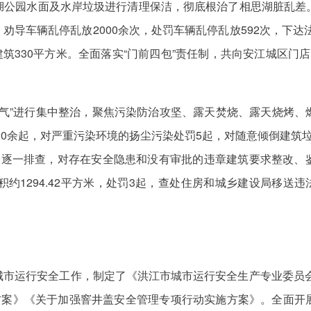
公园水面及水岸垃圾进行清理保洁，彻底根治了相思湖脏乱差。安江
处，劝导车辆乱停乱放2000余次，处罚车辆乱停乱放592次，下达
建筑330平方米。全面落实“门前四包”责任制，共向安江城区门店
土”“燃气”进行集中整治，聚焦污染防治攻坚、露天焚烧、露天烧
面20余起，对严重污染环境的扬尘污染处罚5起，对随意倾倒建筑
题逐一排查，对存在安全隐患和没有审批的违章建筑要求整改、
约1294.42平方米，处罚3起，查处住房和城乡建设局移送违
市运行安全工作，制定了《洪江市城市运行安全生产专业委员会
施方案》《关于加强窨井盖安全管理专项行动实施方案》。全面开