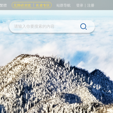
繁體
无障碍浏览
长者专区
站群导航
登录
|
注册