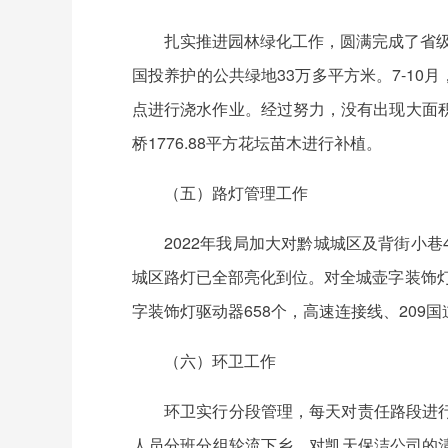
扎实推进园林绿化工作，圆满完成了省级园
国投养护的公共绿地33万多平方米。7-10
点进行浇水作业。经过努力，没有出现大面
桥1776.88平方花坛苗木进行补植。
（五）路灯管理工作
2022年我局加大对黔城城区及背街小巷4
城区路灯已全部亮化到位。对全城壶字装饰灯
字装饰灯驱动器658个，高速连接线、20
（六）环卫工作
环卫实行分段管理，每天对责任路段进
人员分班分组轮流下乡，对凯天保洁公司的