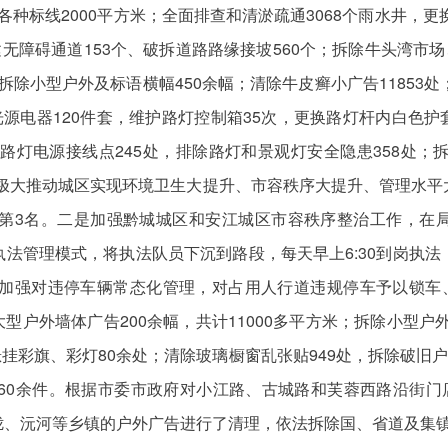
、各种标线2000平方米；全面排查和清淤疏通3068个雨水井，
无障碍通道153个、破拆道路路缘接坡560个；拆除牛头湾市
米；拆除小型户外及标语横幅450余幅；清除牛皮癣小广告11853
源电器120件套，维护路灯控制箱35次，更换路灯杆内白色护套
理路灯电源接线点245处，排除路灯和景观灯安全隐患358处；
根。极大推动城区实现环境卫生大提升、市容秩序大提升、管理水
名第3名。二是加强黔城城区和安江城区市容秩序整治工作，在
管理模式，将执法队员下沉到路段，每天早上6:30到岗执法，2
。加强对违停车辆常态化管理，对占用人行道违规停车予以锁车、
大型户外墙体广告200余幅，共计11000多平方米；拆除小型户
悬挂彩旗、彩灯80余处；清除玻璃橱窗乱张贴949处，拆除破旧
60余件。根据市委市政府对小江路、古城路和芙蓉西路沿街门
、沅河等乡镇的户外广告进行了清理，依法拆除国、省道及集镇违规