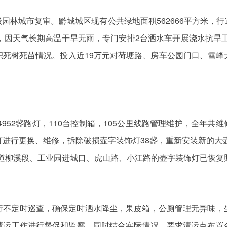
林城市复审。黔城城区现有公共绿地面积562666平方米，行道树
月，因天气长期高温干旱无雨，专门安排2台洒水车开展浇水抗旱
积死树死苗情况。投入近19万元对荷塘路、房车公园门口、雪峰
952盏路灯，110台控制箱，105公里线路管理维护，全年共维
进行更换、维修，拆除破损壶字装饰灯38盏，重新安装新的大壶
9国道柳溪段、工业园进城口、虎山路、小江路的壶字装饰灯已恢复
行不定时巡查，确保定时洒水降尘，果皮箱，公厕管理无异味，
清运工作进行督促和监察，同时结合实际情况，要求清运点布置