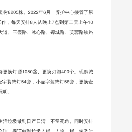
8205株。2022年6月，养护中心接管了原
工作，每天安排8人从晚上7点到第二天上午10
大道、玉壶路、冰心路、镡城路、芙蓉路铁路
修更换灯源1050盏、更换灯泡400个。现黔城
字装饰灯54套，小壶字装饰灯58套，更换壶
照明。
生活垃圾做到日产日清，不留死角。同时安排
合理，保证做到垃圾入桶、入箱，桶、箱及时