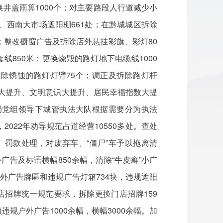
更换井盖雨箅1000个；对主要路段人行道减少小
场、西南大市场遮阳棚661处；在黔城城区拆除
处；整改橱窗广告及拆除店外悬挂彩旗、彩灯80
线850米；更换烧毁的路灯地下电缆线1000
拆除锈蚀的路灯灯臂75个；调正及拆除路灯杆
平大提升、文明意识大提升、居民幸福指数大提
局党组领导下城管执法大队根据需要分为执法
022年劝导规范占道经营10550多处。查处
罚款处理，对废弃车、“僵尸”车予以拖离清
外广告及标语横幅850余幅，清除“牛皮癣”小广
户外广告牌匾和违规广告灯箱734块，违规遮阳
店招牌统一规范要求，拆除更换门店招牌159
户外广告1000余幅，横幅3000余幅。加