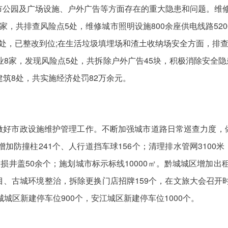
公园及广场设施、户外广告等方面存在的重大隐患和问题。维修人
家，共排查风险点5处，维修城市照明设施800余座供电线路52
处，已整改到位;在生活垃圾填埋场和渣土收纳场安全方面，排查
8家，发现风险点5处，共拆除户外广告45块，积极消除安全隐
建筑8处，共实施经济处罚82万余元。
做好市政设施维护管理工作。不断加强城市道路日常巡查力度，
、增加防撞柱241个、人行道挡车球156个；清理排水管网3100米
损井盖50余个；施划城市标示标线10000㎡。黔城城区增加出租
、古城环境整治，拆除更换门店招牌159个，在文旅大会召开时
城城区新建停车位900个，安江城区新建停车位1000个。