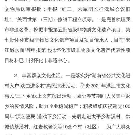
文物局送审报批；申报 “红二、六军团长征沅城会议旧
址”、“关西世第”（三期）修缮工程立项等。二是完善梳理我
市非遗名录。挖掘申报第五批省级非物质文化遗产项目、第
七批怀化市级非物质文化遗产项目及项目传承人，目前“安
江碱水面”等申报第七批怀化市级非物质文化遗产代表性项
目材料已上报怀化市非遗中心。
2、丰富群众文化生活。一是落实好“湖南省公共文化进
村入户·戏曲进乡村”惠民演出活动。举办2021年洪江市文化
惠民“三下乡”线上文艺演出活动，减少春节期间人员集中返
乡的疫情风险，助力企业稳岗稳产；积极组织庆祝建党100
周年“演艺惠民”送戏下乡活动，先后走进太平乡黎溪村、黔
城镇茶溪村、红岩教老院等10余个村（社区），为广大群众