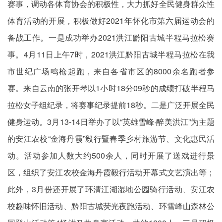
赛事，调动各体育协会的积极性，大力抓好全民健身群众性
体育活动的开展，积极做好2021年怀化市第六届运动会的
备战工作。一是成功举办2021洪江黔阳古城半程马拉松赛
事。4月11日上午7时，2021洪江黔阳古城半程马拉松在我
市世纪广场鸣枪起跑，来自各省市区的8000余名跑者参
赛。来自云南的张开琴以1小时18分09秒的成绩打破半程马
拉松女子组纪录，将赛事纪录提前18秒。二是广泛开展全民
健身运动。3月13-14日举办了以“英雄雪峰·醉美洪江”为主题
的安江农校“金海丹霞”毅行暨春季乡村旅游节、文化惠民活
动。活动参加人数大约500余人，同时开展了送戏进行景
区，组织了安江农校金海丹霞毅行活动开幕式文艺演出等；
此外，3月份还开展了环清江湖湿地公园骑行活动、安江农
校趣味怀旧活动、黔阳古城荧光夜跑活动、环雪峰山森林公