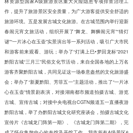
林资源型国家A级旅游景区重大火险隐患专项排查治理工
作，提升了旅游景区安全质量，为广大游客提供安全舒适的
旅游环境。五是发展古城文化旅游。在古城范围内举行迎新
春闹元宵文旅活动，组织开展了“舞龙、舞狮闹元宵”“猜灯
谜”“一片冰心在玉壶”实景演出等一系列活动，吸引广大市民
和游客前来观看、游玩；举办了“灯满上巳•梦回龙标”2021
黔阳古城“三月三”民俗文化节活动，来自全国各地的上万名
游客齐聚黔阳古城，共同见证这一场春意盎然的文化旅游盛
会；举办了“新夏黔阳、芳菲五一”主题活动，推出了“一片冰
心在玉壶”情景剧表演，对接湖南都市频道拍摄古城、游览
古城、宣传古城；对接中央电视台CGTN频道五一直播夜游
黔阳古城，举了办黔阳古城文化研究座谈会，拍摄古城文化
宣传片《古城龙门阵第一期》、《古城龙门阵第二期》，完
成了怀化集散中心的布馆及开馆工作，我市所有A级景区6