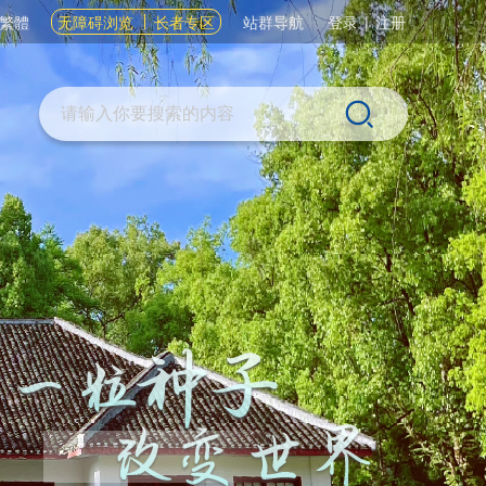
繁體
无障碍浏览
长者专区
站群导航
登录
|
注册