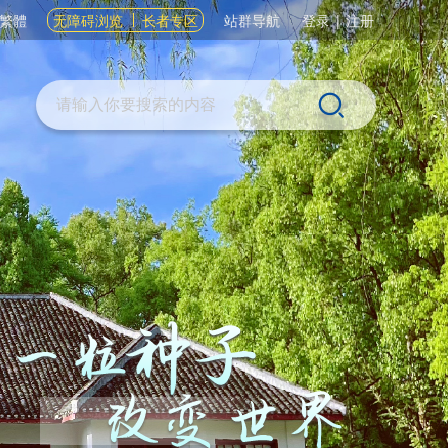
繁體
无障碍浏览
长者专区
站群导航
登录
|
注册