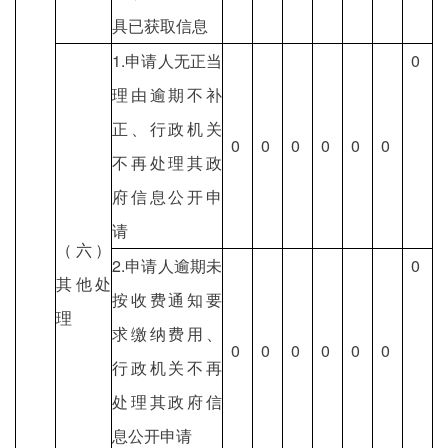
具已获取信息
1.申请人无正当
0
理由逾期不补
正、行政机关
0
0
0
0
0
0
不再处理其政
府信息公开申
请
（六）
2.申请人逾期未
0
其他处
按收费通知要
理
求缴纳费用、
0
0
0
0
0
0
行政机关不再
处理其政府信
息公开申请