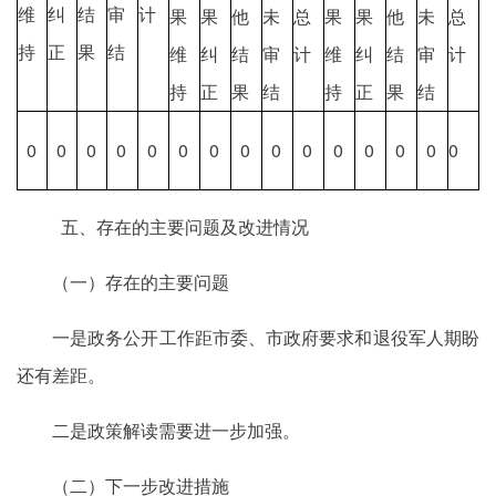
维
纠
结
审
计
果
果
他
未
总
果
果
他
未
总
持
正
果
结
维
纠
结
审
计
维
纠
结
审
计
持
正
果
结
持
正
果
结
0
0
0
0
0
0
0
0
0
0
0
0
0
0
0
五、存在的主要问题及改进情况
（一）存在的主要问题
一是政务公开工作距市委、市政府要求和退役军人期盼
还有差距。
二是政策解读需要进一步加强。
（二）下一步改进措施