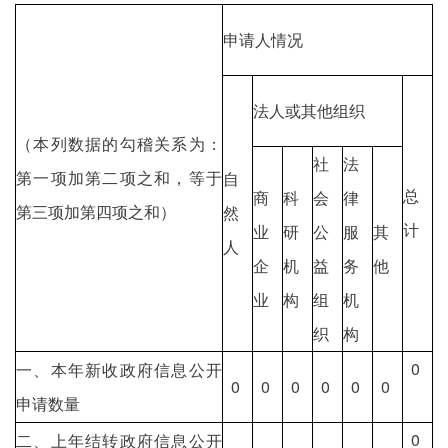
申请人情况
法人或其他组织
（本列数据的勾稽关系为：
社
法
第一项加第二项之和，等于
自
总
商
科
会
律
第三项加第四项之和）
然
计
业
研
公
服
其
人
企
机
益
务
他
业
构
组
机
织
构
0
一、本年新收政府信息公开
0
0
0
0
0
0
申请数量
0
二、上年结转政府信息公开