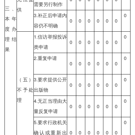
需要另行制作
三、
供
3.补正后申请内
0
本年
0
0
0
0
0
0
容仍不明确
度办
1.信访举报投诉
0
理结
0
0
0
0
0
0
类申请
果
2.重复申请
0
0
0
0
0
0
0
（五）
3.要求提供公开
0
0
0
0
0
0
0
不予处
出版物
理
4.无正当理由大
0
0
0
0
0
0
0
量反复申请
5.要求行政机关
0
确认或重新出
0
0
0
0
0
0