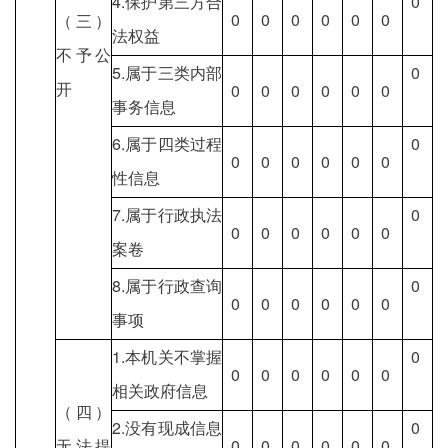
4.保护第三方合
0
0
0
0
0
0
0
（三）
法权益
不予公
5.属于三类内部
0
开
0
0
0
0
0
0
事务信息
6.属于四类过程
0
0
0
0
0
0
0
性信息
7.属于行政执法
0
0
0
0
0
0
0
案卷
8.属于行政查询
0
0
0
0
0
0
0
事项
1.本机关不掌握
0
0
0
0
0
0
0
相关政府信息
（四）
2.没有现成信息
0
无法提
0
0
0
0
0
0