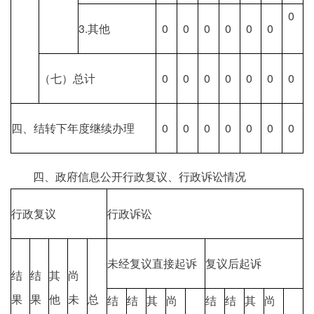
0
3.其他
0
0
0
0
0
0
（七）总计
0
0
0
0
0
0
0
四、结转下年度继续办理
0
0
0
0
0
0
0
四、政府信息公开行政复议、行政诉讼情况
行政复议
行政诉讼
未经复议直接起诉
复议后起诉
结
结
其
尚
果
果
他
未
总
结
结
其
尚
结
结
其
尚