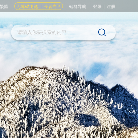
繁體
无障碍浏览
长者专区
站群导航
登录
|
注册