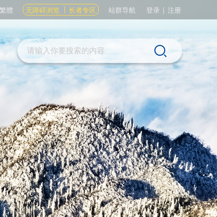
繁體
无障碍浏览
长者专区
站群导航
登录
|
注册