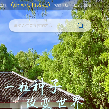
繁體
无障碍浏览
长者专区
站群导航
登录
|
注册