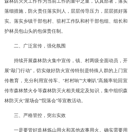
森林防灭火工作作为当前工作的重中之重，认真部署，落实
落细措施，防火责任落实到人，层层传导压力，层层抓好落
实。落实乡镇干部包村、驻村工作队和村干部包组、组长和
护林员包山头的包保责任制。
二、广泛宣传，强化氛围
持续开展森林防火集中宣传，镇、村两级全面动员，开
展“敲门行动”，切实做好防火宣传特别是特殊人群的上门宣
传教育，充分利用宣传车、“村村响”“大喇叭”高频率轮回宣
传市森林禁火令等森林防灭火相关规定及知识，集中组织森
林防灭火“屋场会”“院落会”等宣教活动。
三、严格管控，突出实效
一是要管好造林炼山用火和其他农事用火。确实需要用