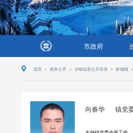
市政府
>
>
>
首页
政务公开
乡镇信息公开目录
黔城镇
向春华
镇党
主持镇党委全面工作，