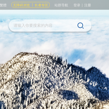
繁體
无障碍浏览
长者专区
站群导航
登录
|
注册