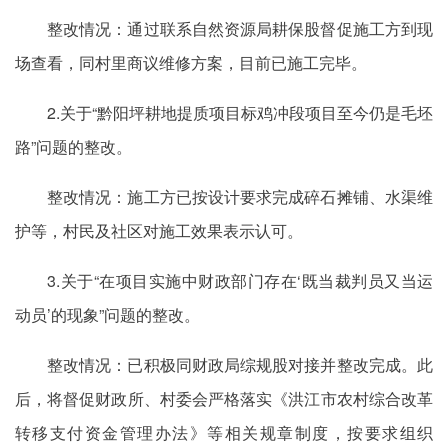
整改情况：通过联系自然资源局耕保股督促施工方到现
场查看，同村里商议维修方案，目前已施工完毕。
2.关于“黔阳坪耕地提质项目标鸡冲段项目至今仍是毛坯
路”问题的整改。
整改情况：施工方已按设计要求完成碎石摊铺、水渠维
护等，村民及社区对施工效果表示认可。
3.关于“在项目实施中财政部门存在‘既当裁判员又当运
动员’的现象”问题的整改。
整改情况：已积极同财政局综规股对接并整改完成。此
后，将督促财政所、村委会严格落实《洪江市农村综合改革
转移支付资金管理办法》等相关规章制度，按要求组织