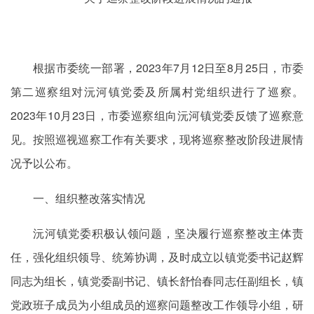
根据市委统一部署，2023年7月12日至8月25日，市委
第二巡察组对沅河镇党委及所属村党组织进行了巡察。
2023年10月23日，市委巡察组向沅河镇党委反馈了巡察意
见。按照巡视巡察工作有关要求，现将巡察整改阶段进展情
况予以公布。
一、组织整改落实情况
沅河镇党委积极认领问题，坚决履行巡察整改主体责
任，强化组织领导、统筹协调，及时成立以镇党委书记赵辉
同志为组长，镇党委副书记、镇长舒怡春同志任副组长，镇
党政班子成员为小组成员的巡察问题整改工作领导小组，研