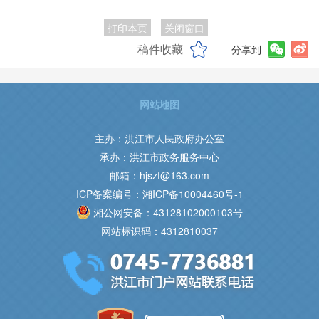
打印本页
关闭窗口
稿件收藏
分享到
网站地图
主办：洪江市人民政府办公室
承办：洪江市政务服务中心
邮箱：hjszf@163.com
ICP备案编号：湘ICP备10004460号-1
湘公网安备：43128102000103号
网站标识码：4312810037