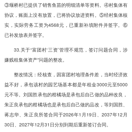
③堰桥村已提供了销售鱼苗的明细清单等资料。④村集体有
协议，账面上没有放置，已将协议放进资料。⑤经村集体核
实，实际劳务工资为4568元，已重新补填附件并签字。⑥
已补发放表并签字。
33.关于“富团村‘三资’管理不规范，签订问题合同，涉
嫌贱租集体资产”问题的整改。
整改情况：经核查，因富团村地理条件差，当时经济效
益不好，承包该村的园艺场基本都是年租金3000元至5000
元不等。刘国胜承包的柑橘场是承包后自己做的品种改良，
朱正良承包的柑橘场也是承包后自己做的品改，等刘国胜、
蒋志华、朱正良所签合同于2026年1月19日、2037年12月
30日、2027年12月31日分别到期后重新签订合同。