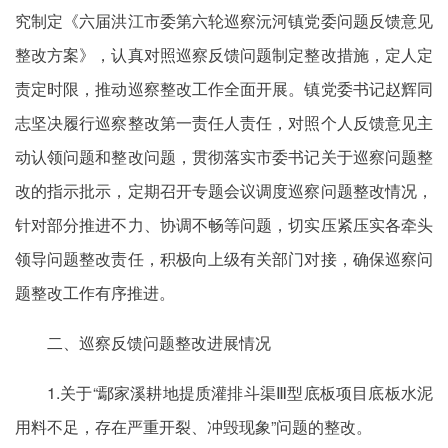
究制定《六届洪江市委第六轮巡察沅河镇党委问题反馈意见
整改方案》，认真对照巡察反馈问题制定整改措施，定人定
责定时限，推动巡察整改工作全面开展。镇党委书记赵辉同
志坚决履行巡察整改第一责任人责任，对照个人反馈意见主
动认领问题和整改问题，贯彻落实市委书记关于巡察问题整
改的指示批示，定期召开专题会议调度巡察问题整改情况，
针对部分推进不力、协调不畅等问题，切实压紧压实各牵头
领导问题整改责任，积极向上级有关部门对接，确保巡察问
题整改工作有序推进。
二、巡察反馈问题整改进展情况
1.关于“鄢家溪耕地提质灌排斗渠Ⅲ型底板项目底板水泥
用料不足，存在严重开裂、冲毁现象”问题的整改。