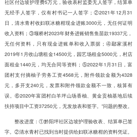
社区付边坡护理费5万元，验收表村监委无人签字，结算单
无经手人签字，仅有村书记一人签字；②2021年12月31
日，清水青村收妇联冰糖柑现金进账3000元，无任何证明
收入资料；③堰桥村2023年财务进账销售鱼苗款19337元，
无任何资料，只有现金进账单和收入票据；④鄢家溪村
2019年1月收山塘租金14500元，园艺场租金5000元，村店
面租金1440元，均无合同等资料；⑤2022年1月31日，富
团村支付摘柚子劳务工资4568元，附件领款金额为4328
元，多开支240元，发票和附件领款金额不一致，核算有
误。⑥2020年富团村白羊坪山场香柚、黄金贡柚基地后续
扶持项目中工资37250元，无发放表和签字。”问题的整改。
整改进度：①黔阳坪社区边坡护理验收表、结算单已签
字。②清水青村已找到当时提供给妇联冰糖柑的资料凭证。