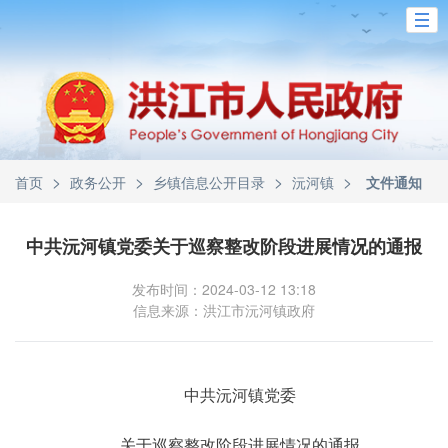
>
>
>
>
首页
政务公开
乡镇信息公开目录
沅河镇
文件通知
中共沅河镇党委关于巡察整改阶段进展情况的通报
发布时间：2024-03-12 13:18
信息来源：洪江市沅河镇政府
中共沅河镇党委
关于巡察整改阶段进展情况的通报