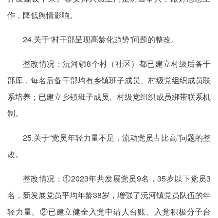
作，降低舆情影响。
24.关于“村干部呈现高龄化趋势”问题的整改。
整改情况：沅河镇8个村（社区）都已建立村级后备干
部库，每名后备干部均有乡镇班子成员、村级党组织成员联
系培养；已建立乡镇班子成员、村级党组织成员绑带联系机
制。
25.关于“党员年轻力量不足，流动党员占比高”问题的整
改。
整改情况：①2023年共发展党员9名，35岁以下党员3
名，新发展党员平均年龄38岁，增强了沅河镇党员队伍的年
轻力量。②已建立健全入党申请人台账、入党积极分子台