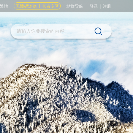
繁體
无障碍浏览
长者专区
站群导航
登录
|
注册