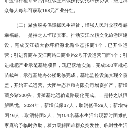
市蓝莓种植专业合作社续签后续扶持委托帮扶协议，搬迁群
众每人每年可获取168元产业分红。
（二）聚焦服务保障抓民生福祉，增强人民群众获得感
幸福感。一是持之以恒谋实事。推动安江农耕文化旅游区建
设，完成安江镇大畲坪稻源北路业态招商1个，已开业运
营；引进客商在安江两路口商业路2
号开设
运营门面1个；引
进枇杷产业示范基地项目，现已落地实施，完成500亩枇杷
苗栽种，示范基地办公楼返修完成，基地监控设施实现全覆
盖，开始正式运营。大团生态养殖有限公司增资扩产，新增
藏乡猪200头，养殖基地运输道路硬化完成。二是持之以恒
解民忧。2024年，新增低保37人，取消低保29人；新增特
困16人，取消特困3人，为104
名
基本生活出现暂时困难的
家庭给予临时救助，着力缓解困难群众突发性、临时性生活