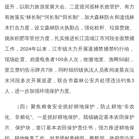
提升，以助力
旅游发展大
会。二是巡河巡林长效管护。有力
有效落实“林长制”“河长制”“田长制”，加大森林防火和滥伐林
木打击力度，设立森林防火执勤点，强化秸秆、垃圾焚烧、
烧灰
积肥等
管控力度，扎实推进长江流域江市河段全面禁捕
工作，2024年以来，江市镇大力开展退捕禁捕禁钓行动，
现场处置、劝退电鱼者100余人次，收缴地笼
、
渔网50副，
竖立
禁钓告示牌共7块，同时组织镇执法人员夜间凌晨在沅
水河段多次开展巡逻，联合市森林公安共处理违法钓鱼3
人，进一步加强环境保护力度。
（四）聚焦粮食安全
抓好
耕地保护，防止耕地“非农
化、非粮化”。一是抓好耕地保护。我镇确定基本农田保护
片、保护
块
，签订基本农田保护责任书，强力推进耕地保
护、耕地恢复工作，对老团村黄桃园、葡萄园、政府旁边蓝