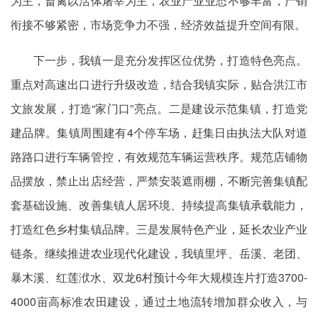
为主，畜禽以活体屠宰为主，农业产业业态不够丰富，产销
衔接不够紧密，市场竞争力不强，经济效益提升空间有限。
下一步，我镇一是充分发挥区位优势，打造特色亮点。
重点对高速出口进行升级改造，结合我镇实际，贴合洪江市
文旅发展，打造“家门口”亮点。二是建设示范集镇，打造党
建品牌。集镇周围建有4个停车场，赶集日由执法大队对道
路路口进行车辆管控，有效规范车辆运营秩序。规范店铺物
品摆放，禁止出店经营，严禁安装遮雨棚，不断完善集镇配
套基础设施、改善集镇人居环境、持续提高集镇承载能力，
打造红色乡村集镇品牌。三是发展特色产业，延长农业产业
链条。继续推进农业现代化建设，我镇里坪、岳溪、老团、
暴木溪、红莲洑水、双龙6村预计今年大规模连片打造3700-
4000亩高标准农田建设，通过土地流转增加群众收入，与