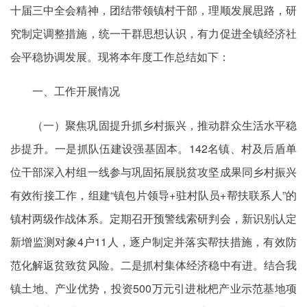
十届三中全会精神，团结带领镇村干部，理顺发展思路，研
究制定调整措施，统一干群思想认识，有力促进全镇经济社
会平稳协调发展。现将本年度工作总结如下：
一、工作开展情况
（一）聚焦巩固提升抓乡村振兴，推动群众生活水平稳
步提升。一是抓队伍建设强基
固本
。142名镇、村及后盾单
位干部深入村组一线参与
巩固拓展脱贫攻坚成果同乡村振兴
有效衔接
工作，组建“镇包片领导+驻村队员+帮扶联系人”的
镇村两级作战体系。定期召开预警线索研判会，新识别认定
新增监测对象4户11人，逐户制定并落实帮扶措施，有效防
范化解返贫致贫风险。二是抓村集体经济稳中有进。结合我
镇土地、产业优势，投资500万元引进枇杷产业示范基地项