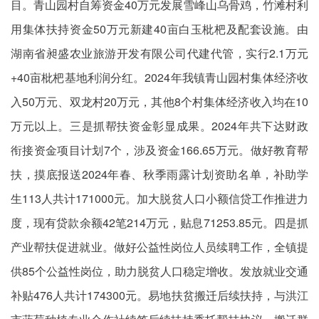
目。青山园村自筹资金40万元发展雪峰山乌骨鸡，竹滩村利
用集体扶持资金50万元新建40亩白玉枇杷及配套设施。由
湖南省昶盛农业旅游开发有限公司代建代管，实行2.1万元
+40亩枇杷基地利润分红。2024年我镇青山园村集体经济收
入50万元、双龙村20万元，其他8个村集体经济收入均在10
万元以上。三是抓帮扶资金彰显成果。2024年共下达财政
衔接资金项目计划7个，涉及资金166.65万元。做好教育帮
扶，摸底报送2024年春、秋季雨露计划资助名单，补助学
生113
人共计
171000元。加大脱贫人口小额信贷工作推进力
度，现有贷款余额42笔214万元，贴息71253.85元。四是抓
产业帮扶促进就业。做好公益性岗位人员
续聘工作
，全镇提
供85个公益性岗位，助力脱贫人口稳定增收。发放就业交通
补贴476
人共计
174300元。易地扶贫搬迁后续扶持，与洪江