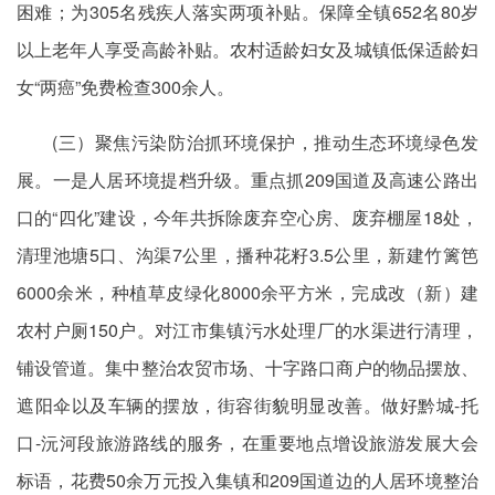
困难；为305名残疾人落实两项补贴。保障全镇652名80岁
以上老年人享受高龄补贴。农村
适龄妇女
及城镇低保适龄妇
女“两癌”免费检查300余人。
(三）聚焦污染防治抓环境保护，推动生态环境绿色发
展。一是人居环境提档升级。重点抓209国道及高速公路出
口的“四化”建设，今年共拆除废弃空心房、废弃棚屋18处，
清理池塘5口、沟渠7公里，播种花籽3.5公里，新建竹篱笆
6000余米，种植草皮绿化8000余平方米，完成改（新）建
农村户厕150户。对江市集镇污水处理厂的水渠进行清理，
铺设管道。集中整治农贸市场、十字路口商户的物品摆放、
遮阳伞以及车辆的摆放，街容街貌明显改善。做好黔城-托
口-沅河段旅游路线的服务，在重要地点增设旅游发展大会
标语，花费50余万元投入集镇和209国道边的人居环境整治