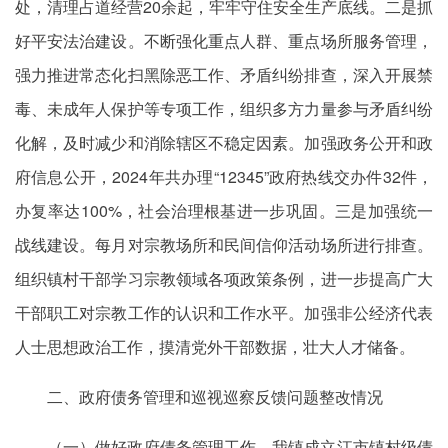
处，清理占道经营20余起，牢牢守住安全生产底线。二是抓
好平安法治建设。不断强化重点人群、重点场所服务管理，
强力推进常态化扫黑除恶工作、矛盾纠纷排查，深入开展禁
毒、未成年人保护等专项工作，组织多方力量参与矛盾纠纷
化解，及时减少和消除辖区不稳定因素。加强政务公开和政
府信息公开，2024
年共
办理“12345”政府热线交办件32件，
办复率达100%，社会治理根基进一步巩固。三是加强统一
战线建设。每月对宗教场所和民间信仰活动场所进行排查。
组织镇村干部学习宗教领域各项政策条例，进一步提高广大
干部职工对宗教工作的认识和工作水平。加强非公经济代表
人士思想政治工作，摸清党外干部数据，壮大人才储备。
二、政府债务管理和巡视巡察反馈问题整改情况
（一）做好政府债务管理工作。我镇成立江市镇村级债